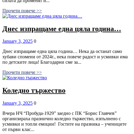
силата да променят и...
Прочети повече >>
Днес изпращаме една цяла година…
Posted
Comments
January 3, 2025
0
on
Днес изпращаме една цяла година… Нека да останат само
хубави спомени от 2024г., нека повече радост и усмивки има
по детските лица! Благодарни сме за...
Прочети повече >>
Коледно тържество
Posted
Comments
January 3, 2025
0
on
Вчера НЧ “Пробуда-1929” заедно с ПК “Борис Главчев”
организираха празнично коледно тържество, изпълнено с
усмивки и топли емоции! Гостите на празника – учениците
от първи клас...