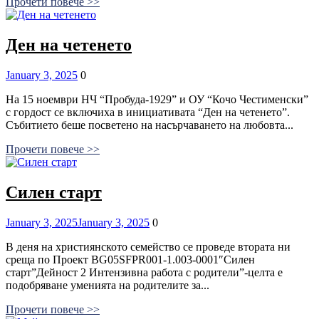
Прочети повече >>
Ден на четенето
Posted
Comments
January 3, 2025
0
on
На 15 ноември НЧ “Пробуда-1929” и ОУ “Кочо Честименски”
с гордост се включиха в инициативата “Ден на четенето”.
Събитието беше посветено на насърчаването на любовта...
Прочети повече >>
Силен старт
Posted
Comments
January 3, 2025
January 3, 2025
0
on
В деня на християнското семейство се проведе втората ни
среща по Проект BG05SFPR001-1.003-0001″Силен
старт”Дейност 2 Интензивна работа с родители”-целта е
подобряване уменията на родителите за...
Прочети повече >>