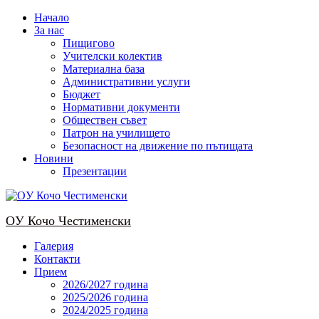
Skip
Начало
to
За нас
content
Пищигово
Учителски колектив
Материална база
Административни услуги
Бюджет
Нормативни документи
Обществен съвет
Патрон на училището
Безопасност на движение по пътищата
Новини
Презентации
OУ Кочо Чeстименски
Галерия
Контакти
Прием
2026/2027 година
2025/2026 година
2024/2025 годинa