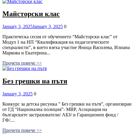
Майсторски клас
Posted
Comments
January 3, 2025
January 3, 2025
0
on
Практическа сесия от обучението “Майсторски клас” от
Модул 1 на НП “Квалификация на педагогическите
специалисти”, в което взеха участие Яница Василева, Илиана
Маркова и Екатерина...
Прочети повече >>
Без грешки на пътя
Posted
Comments
January 3, 2025
0
on
Конкурс за детска рисунка ” Без грешки на пътя”, организиран
от ГД “Национална полиция”- МВР, Асоциация на
българските застрахователи/ АБЗ/ и Гаранционен фонд /
ГФ/....
Прочети повече >>