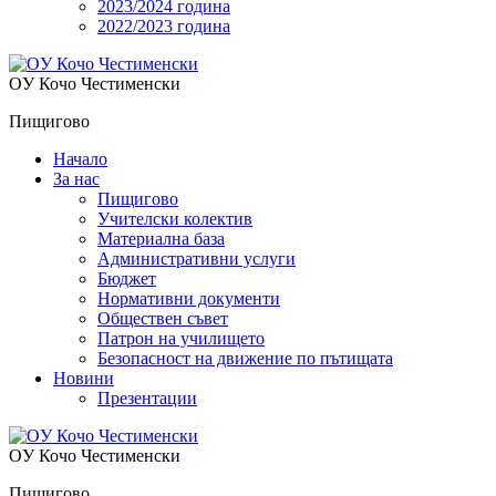
2023/2024 година
2022/2023 година
OУ Кочо Чeстименски
Пищигово
Начало
За нас
Пищигово
Учителски колектив
Материална база
Административни услуги
Бюджет
Нормативни документи
Обществен съвет
Патрон на училището
Безопасност на движение по пътищата
Новини
Презентации
OУ Кочо Чeстименски
Пищигово