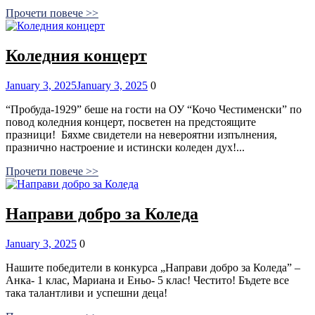
Прочети повече >>
Коледния концерт
Posted
Comments
January 3, 2025
January 3, 2025
0
on
“Пробуда-1929” беше на гости на ОУ “Кочо Честименски” по
повод коледния концерт, посветен на предстоящите
празници! Бяхме свидетели на невероятни изпълнения,
празнично настроение и истински коледен дух!...
Прочети повече >>
Направи добро за Коледа
Posted
Comments
January 3, 2025
0
on
Нашите победители в конкурса „Направи добро за Коледа” –
Анка- 1 клас, Мариана и Еньо- 5 клас! Честито! Бъдете все
така талантливи и успешни деца!