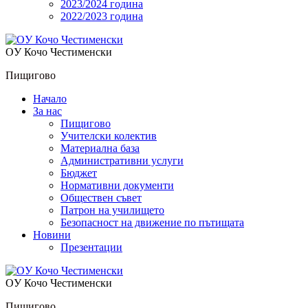
2023/2024 година
2022/2023 година
OУ Кочо Чeстименски
Пищигово
Начало
За нас
Пищигово
Учителски колектив
Материална база
Административни услуги
Бюджет
Нормативни документи
Обществен съвет
Патрон на училището
Безопасност на движение по пътищата
Новини
Презентации
OУ Кочо Чeстименски
Пищигово