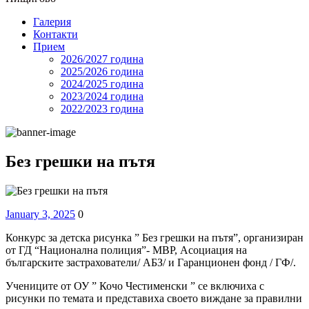
Галерия
Контакти
Прием
2026/2027 година
2025/2026 година
2024/2025 годинa
2023/2024 година
2022/2023 година
Без грешки на пътя
Posted
Comments
January 3, 2025
0
on
Конкурс за детска рисунка ” Без грешки на пътя”, организиран
от ГД “Национална полиция”- МВР, Асоциация на
българските застрахователи/ АБЗ/ и Гаранционен фонд / ГФ/.
Учениците от ОУ ” Кочо Честименски ” се включиха с
рисунки по темата и представиха своето виждане за правилни