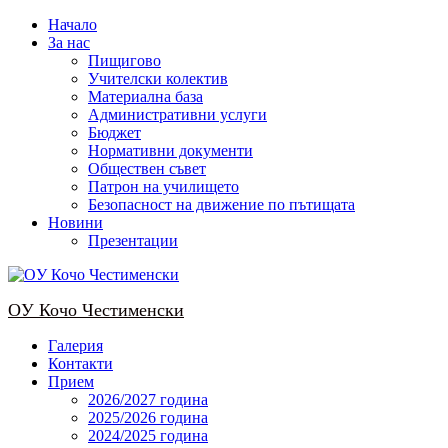
Skip
Начало
to
За нас
content
Пищигово
Учителски колектив
Материална база
Административни услуги
Бюджет
Нормативни документи
Обществен съвет
Патрон на училището
Безопасност на движение по пътищата
Новини
Презентации
OУ Кочо Чeстименски
Галерия
Контакти
Прием
2026/2027 година
2025/2026 година
2024/2025 годинa