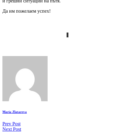
и грешни ситуации на пътя.
Да им пожелаем успех!
Maria Zlatareva
Continue
Prev Post
Next Post
Reading