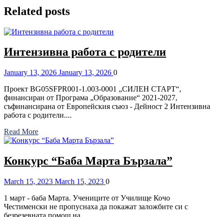
Related posts
Интензивна работа с родители
Posted
Comments
January 13, 2026
January 13, 2026
0
on
Проект BG05SFPR001-1.003-0001 „СИЛЕН СТАРТ“,
финансиран от Програма „Образование“ 2021-2027,
съфинансирана от Европейския съюз - Дейност 2 Интензивна
работа с родители....
Read More
Конкурс “Баба Марта Бързала”
Posted
Comments
March 15, 2023
March 15, 2023
0
on
1 март - баба Марта. Учениците от Училище Кочо
Честименски не пропуснаха да покажат заложбите си с
безрезевната помощ на...