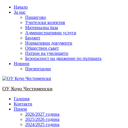
Skip
Начало
to
За нас
content
Пищигово
Учителски колектив
Материална база
Административни услуги
Бюджет
Нормативни документи
Обществен съвет
Патрон на училището
Безопасност на движение по пътищата
Новини
Презентации
OУ Кочо Чeстименски
Галерия
Контакти
Прием
2026/2027 година
2025/2026 година
2024/2025 годинa