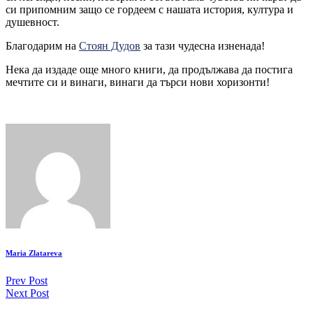
си припомним защо се гордеем с нашата история, култура и
душевност.
Благодарим на
Стоян Дудов
за тази чудесна изненада!
Нека да издаде още много книги, да продължава да постига
мечтите си и винаги, винаги да търси нови хоризонти!
Maria Zlatareva
Continue
Prev Post
Next Post
Reading