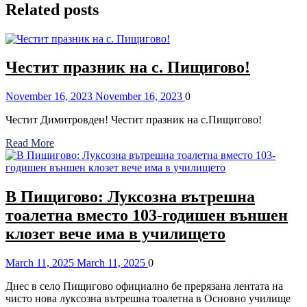
Related posts
Честит празник на с. Пищигово!
Posted
Comments
November 16, 2023
November 16, 2023
0
on
Честит Димитровден! Честит празник на с.Пищигово!
Read More
В Пищигово: Луксозна вътрешна
тоалетна вместо 103-годишен външен
клозет вече има в училището
Posted
Comments
March 11, 2025
March 11, 2025
0
on
Днес в село Пищигово официално бе прерязана лентата на
чисто нова луксозна вътрешна тоалетна в Основно училище