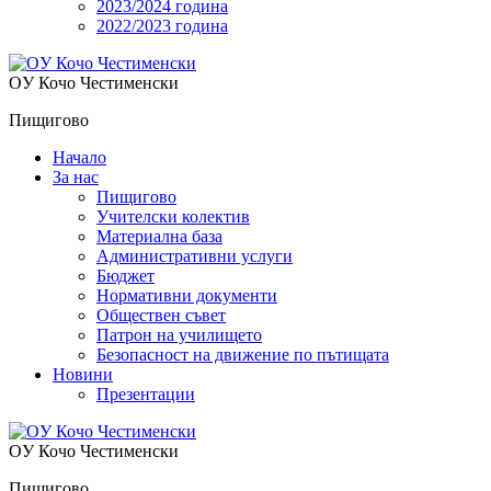
2023/2024 година
2022/2023 година
OУ Кочо Чeстименски
Пищигово
Начало
За нас
Пищигово
Учителски колектив
Материална база
Административни услуги
Бюджет
Нормативни документи
Обществен съвет
Патрон на училището
Безопасност на движение по пътищата
Новини
Презентации
OУ Кочо Чeстименски
Пищигово