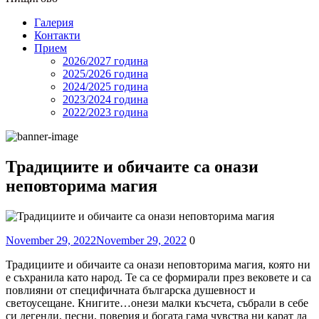
Галерия
Контакти
Прием
2026/2027 година
2025/2026 година
2024/2025 годинa
2023/2024 година
2022/2023 година
Традициите и обичаите са онази
неповторима магия
Posted
Comments
November 29, 2022
November 29, 2022
0
on
Традициите и обичаите са онази неповторима магия, която ни
е съхранила като народ. Те са се формирали през вековете и са
повлияни от специфичната българска душевност и
светоусещане. Книгите…онези малки късчета, събрали в себе
си легенди, песни, поверия и богата гама чувства ни карат да