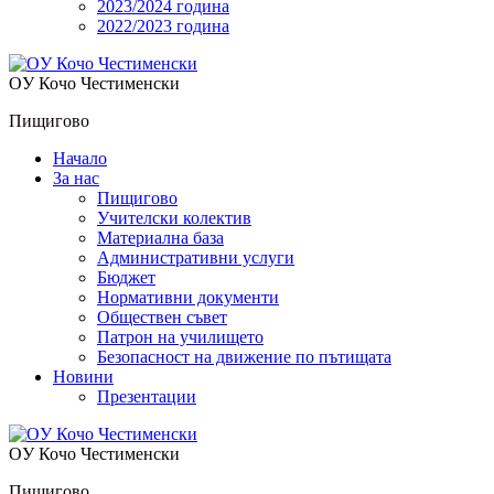
2023/2024 година
2022/2023 година
OУ Кочо Чeстименски
Пищигово
Начало
За нас
Пищигово
Учителски колектив
Материална база
Административни услуги
Бюджет
Нормативни документи
Обществен съвет
Патрон на училището
Безопасност на движение по пътищата
Новини
Презентации
OУ Кочо Чeстименски
Пищигово