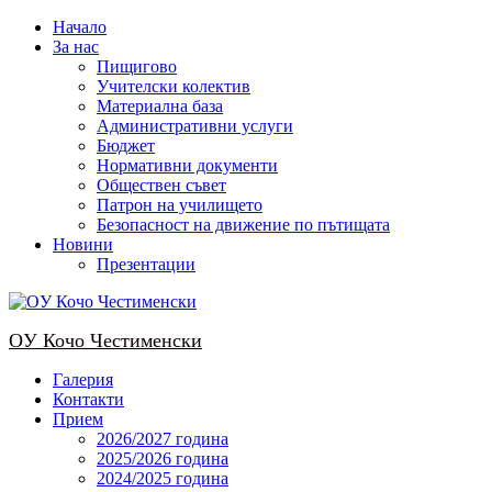
Skip
Начало
to
За нас
content
Пищигово
Учителски колектив
Материална база
Административни услуги
Бюджет
Нормативни документи
Обществен съвет
Патрон на училището
Безопасност на движение по пътищата
Новини
Презентации
OУ Кочо Чeстименски
Галерия
Контакти
Прием
2026/2027 година
2025/2026 година
2024/2025 годинa