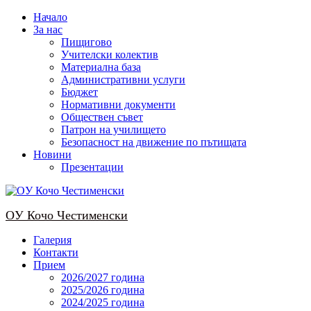
Skip
Начало
to
За нас
content
Пищигово
Учителски колектив
Материална база
Административни услуги
Бюджет
Нормативни документи
Обществен съвет
Патрон на училището
Безопасност на движение по пътищата
Новини
Презентации
OУ Кочо Чeстименски
Галерия
Контакти
Прием
2026/2027 година
2025/2026 година
2024/2025 годинa