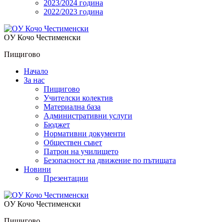
2023/2024 година
2022/2023 година
OУ Кочо Чeстименски
Пищигово
Начало
За нас
Пищигово
Учителски колектив
Материална база
Административни услуги
Бюджет
Нормативни документи
Обществен съвет
Патрон на училището
Безопасност на движение по пътищата
Новини
Презентации
OУ Кочо Чeстименски
Пищигово