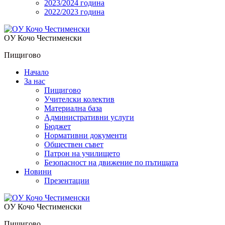
2023/2024 година
2022/2023 година
OУ Кочо Чeстименски
Пищигово
Начало
За нас
Пищигово
Учителски колектив
Материална база
Административни услуги
Бюджет
Нормативни документи
Обществен съвет
Патрон на училището
Безопасност на движение по пътищата
Новини
Презентации
OУ Кочо Чeстименски
Пищигово