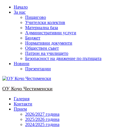
Skip
Начало
to
За нас
content
Пищигово
Учителски колектив
Материална база
Административни услуги
Бюджет
Нормативни документи
Обществен съвет
Патрон на училището
Безопасност на движение по пътищата
Новини
Презентации
OУ Кочо Чeстименски
Галерия
Контакти
Прием
2026/2027 година
2025/2026 година
2024/2025 годинa